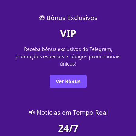
🎁 Bônus Exclusivos
VIP
Receba bônus exclusivos do Telegram,
promoções especiais e códigos promocionais
únicos!
Ver Bônus
📢 Notícias em Tempo Real
24/7