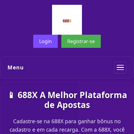
Login
Registrar-se
Menu
📱 688X A Melhor Plataforma
de Apostas
Cadastre-se na 688X para ganhar bônus no
cadastro e em cada recarga. Com a 688X, você