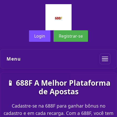
Login
Registrar-se
Menu
📱 688F A Melhor Plataforma
de Apostas
Cadastre-se na 688F para ganhar bônus no
cadastro e em cada recarga. Com a 688F, você tem