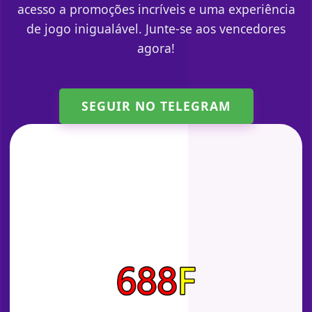
acesso a promoções incríveis e uma experiência
de jogo inigualável. Junte-se aos vencedores
agora!
SEGUIR NO TELEGRAM