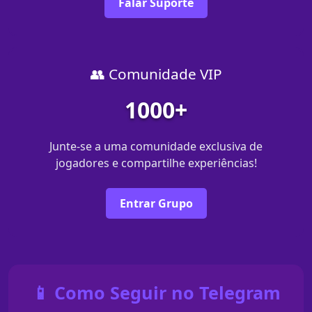
Falar Suporte
👥 Comunidade VIP
1000+
Junte-se a uma comunidade exclusiva de
jogadores e compartilhe experiências!
Entrar Grupo
📱 Como Seguir no Telegram