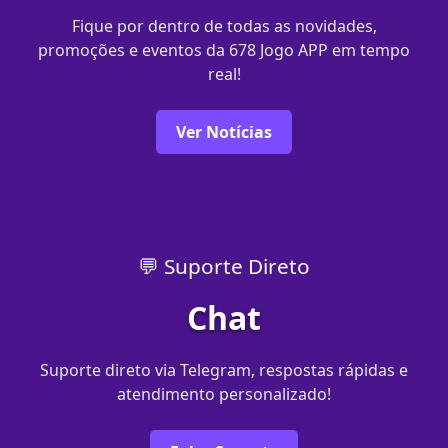
Fique por dentro de todas as novidades,
promoções e eventos da 678 Jogo APP em tempo
real!
Ver Notícias
💬 Suporte Direto
Chat
Suporte direto via Telegram, respostas rápidas e
atendimento personalizado!