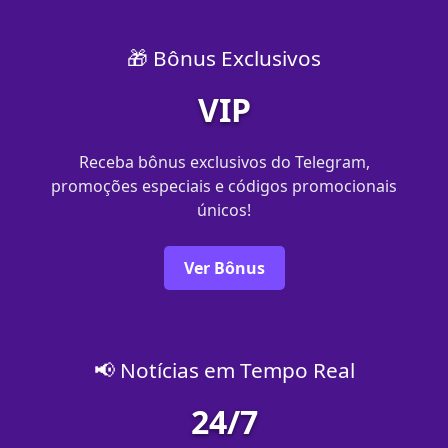
🎁 Bônus Exclusivos
VIP
Receba bônus exclusivos do Telegram,
promoções especiais e códigos promocionais
únicos!
Ver Bônus
📢 Notícias em Tempo Real
24/7