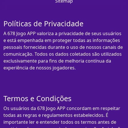
Sitemap
Políticas de Privacidade
A 678 Jogo APP valoriza a privacidade de seus usuários
e está empenhada em proteger todas as informações
pessoais fornecidas durante o uso de nossos canais de
comunicação. Todos os dados coletados são utilizados
exclusivamente para fins de melhoria contínua da
experiência de nossos jogadores.
Termos e Condições
Os usuários da 678 Jogo APP concordam em respeitar
todas as regras e regulamentos estabelecidos. É
importante ler e entender todos os termos antes de