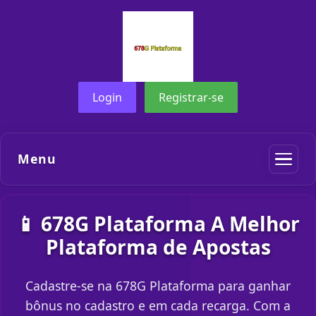
Login
Registrar-se
Menu
📱 678G Plataforma A Melhor
Plataforma de Apostas
Cadastre-se na 678G Plataforma para ganhar
bônus no cadastro e em cada recarga. Com a