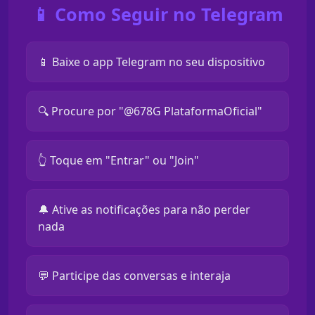
📱 Como Seguir no Telegram
📱 Baixe o app Telegram no seu dispositivo
🔍 Procure por "@678G PlataformaOficial"
👆 Toque em "Entrar" ou "Join"
🔔 Ative as notificações para não perder
nada
💬 Participe das conversas e interaja