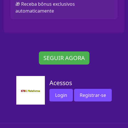
🎁 Receba bônus exclusivos
automaticamente
SEGUIR AGORA
Acessos
Login
Registrar-se