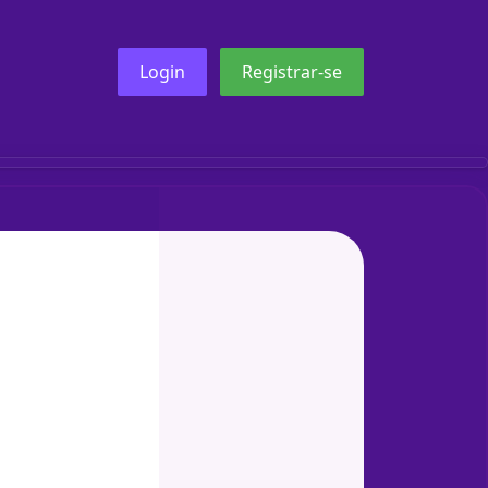
Login
Registrar-se