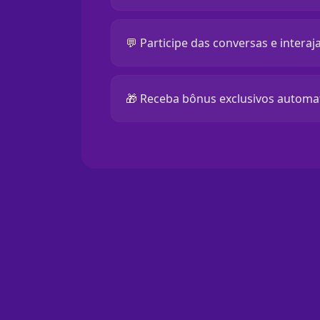
💬 Participe das conversas e interaj
🎁 Receba bônus exclusivos autom