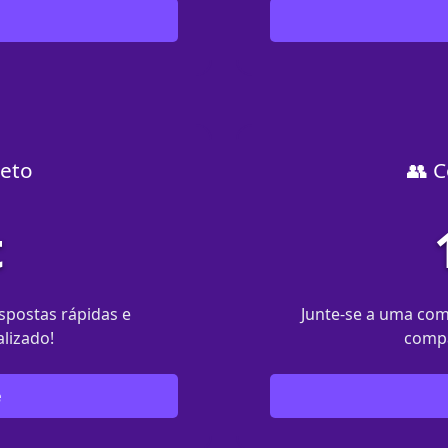
reto
👥 
t
espostas rápidas e
Junte-se a uma com
lizado!
compa
e