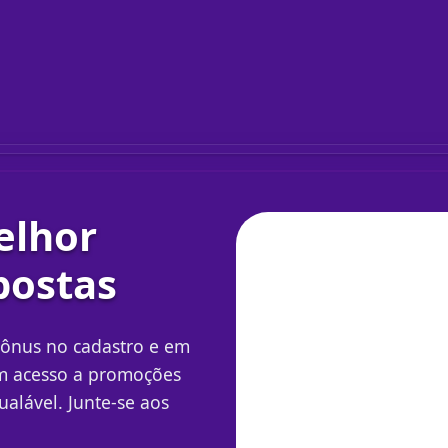
elhor
postas
bônus no cadastro e em
em acesso a promoções
ualável. Junte-se aos