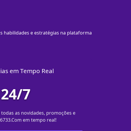
 habilidades e estratégias na plataforma
cias em Tempo Real
24/7
e todas as novidades, promoções e
 6733.Com em tempo real!