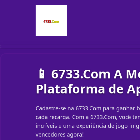
📱 6733.Com A M
Plataforma de A
Cadastre-se na 6733.Com para ganhar 
cada recarga. Com a 6733.Com, você t
incríveis e uma experiência de jogo inig
vencedores agora!