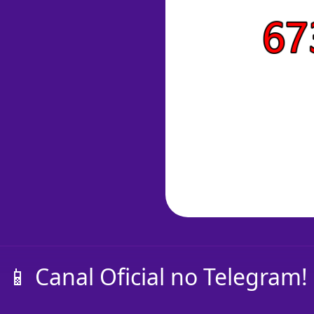
📱 Canal Oficial no Telegram!