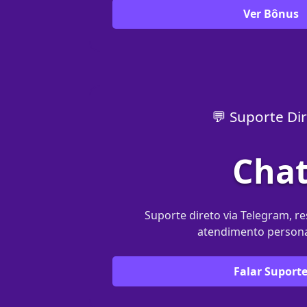
Ver Bônus
💬 Suporte Di
Cha
Suporte direto via Telegram, r
atendimento persona
Falar Suport