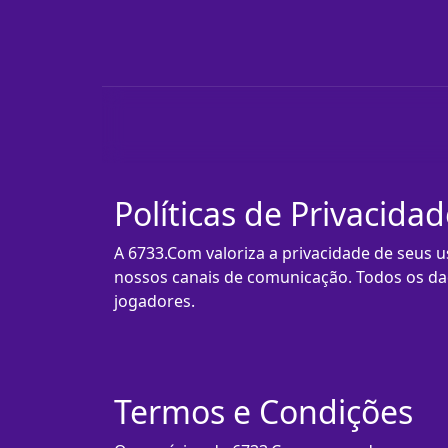
Políticas de Privacida
A 6733.Com valoriza a privacidade de seus 
nossos canais de comunicação. Todos os dad
jogadores.
Termos e Condições