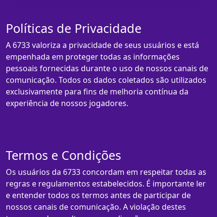
Políticas de Privacidade
A 6733 valoriza a privacidade de seus usuários e está
empenhada em proteger todas as informações
pessoais fornecidas durante o uso de nossos canais de
comunicação. Todos os dados coletados são utilizados
exclusivamente para fins de melhoria contínua da
experiência de nossos jogadores.
Termos e Condições
Os usuários da 6733 concordam em respeitar todas as
regras e regulamentos estabelecidos. É importante ler
e entender todos os termos antes de participar de
nossos canais de comunicação. A violação destes