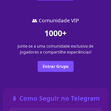
👥 Comunidade VIP
1000+
Junte-se a uma comunidade exclusiva de
jogadores e compartilhe experiências!
Entrar Grupo
📱 Como Seguir no Telegram