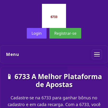
Login
Registrar-se
Menu
📱 6733 A Melhor Plataforma
de Apostas
Cadastre-se na 6733 para ganhar bônus no
cadastro e em cada recarga. Com a 6733, você