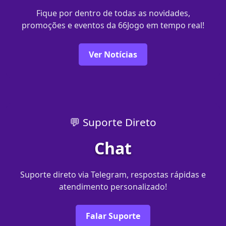
Fique por dentro de todas as novidades,
promoções e eventos da 66Jogo em tempo real!
Ver Notícias
💬 Suporte Direto
Chat
Suporte direto via Telegram, respostas rápidas e
atendimento personalizado!
Falar Suporte