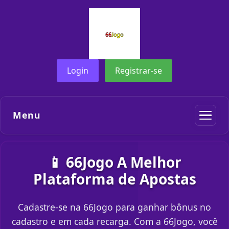
Login
Registrar-se
Menu
📱 66Jogo A Melhor
Plataforma de Apostas
Cadastre-se na 66Jogo para ganhar bônus no
cadastro e em cada recarga. Com a 66Jogo, você