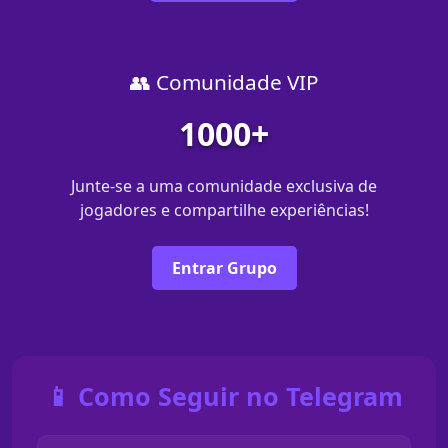
👥 Comunidade VIP
1000+
Junte-se a uma comunidade exclusiva de
jogadores e compartilhe experiências!
Entrar Grupo
📱 Como Seguir no Telegram