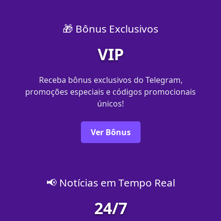
🎁 Bônus Exclusivos
VIP
Receba bônus exclusivos do Telegram,
promoções especiais e códigos promocionais
únicos!
Ver Bônus
📢 Notícias em Tempo Real
24/7