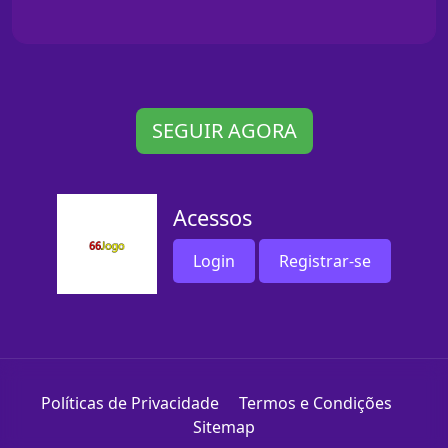
SEGUIR AGORA
Acessos
Login
Registrar-se
Políticas de Privacidade
Termos e Condições
Sitemap