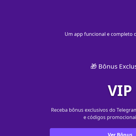
Um app funcional e completo d
🎁 Bônus Exclu
VIP
Receba bônus exclusivos do Telegra
e códigos promocionai
Ver Bônus