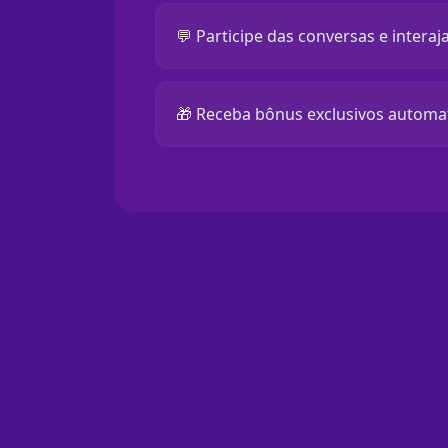
💬 Participe das conversas e interaj
🎁 Receba bônus exclusivos autom