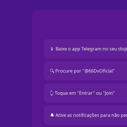
📱 Baixe o app Telegram no seu disp
🔍 Procure por "@66DvOficial"
👆 Toque em "Entrar" ou "Join"
🔔 Ative as notificações para não p