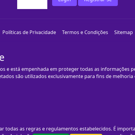
Políticas de Privacidade
Termos e Condições
Sitemap
de
rios e está empenhada em proteger todas as informações p
tados são utilizados exclusivamente para fins de melhoria
 todas as regras e regulamentos estabelecidos. É importa