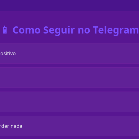
📱 Como Seguir no Telegram
ositivo
erder nada