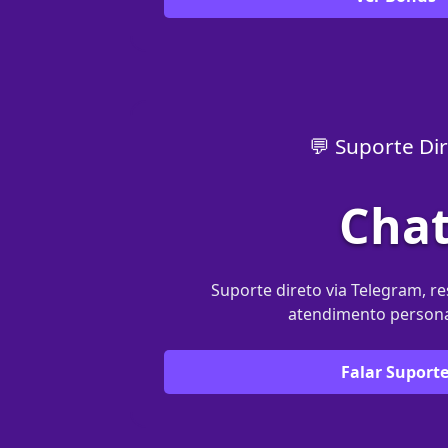
💬 Suporte Di
Cha
Suporte direto via Telegram, r
atendimento persona
Falar Suport