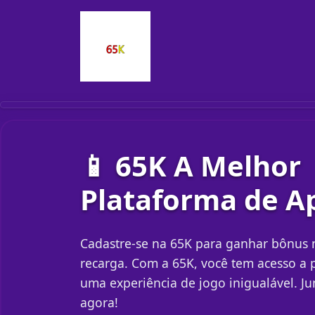
📱 65K A Melhor
Plataforma de A
Cadastre-se na 65K para ganhar bônus 
recarga. Com a 65K, você tem acesso a 
uma experiência de jogo inigualável. J
agora!