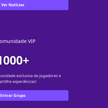
Ver Notícias
Comunidade VIP
1000+
unidade exclusiva de jogadores e
rtilhe experiências!
Entrar Grupo