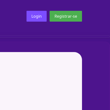
Login
Registrar-se