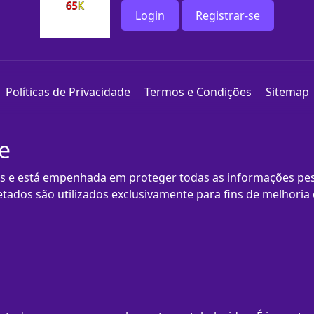
Login
Registrar-se
Políticas de Privacidade
Termos e Condições
Sitemap
de
ios e está empenhada em proteger todas as informações pe
tados são utilizados exclusivamente para fins de melhoria