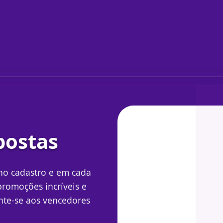
postas
no cadastro e em cada
promoções incríveis e
unte-se aos vencedores