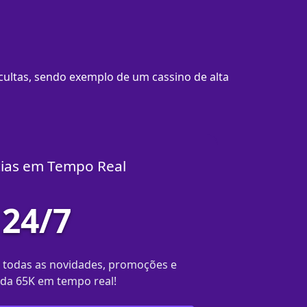
cultas, sendo exemplo de um cassino de alta
cias em Tempo Real
24/7
e todas as novidades, promoções e
 da 65K em tempo real!