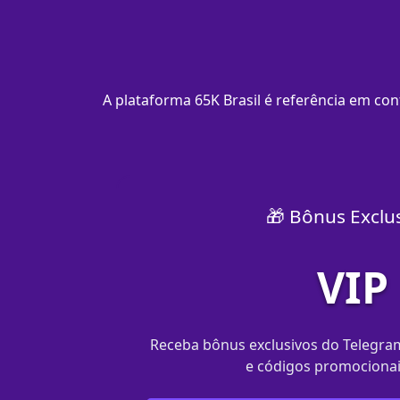
A plataforma 65K Brasil é referência em co
🎁 Bônus Exclu
VIP
Receba bônus exclusivos do Telegra
e códigos promocionai