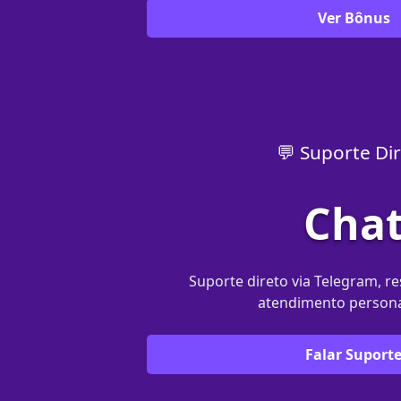
Ver Bônus
💬 Suporte Di
Cha
Suporte direto via Telegram, r
atendimento persona
Falar Suport