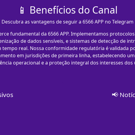
📱 Benefícios do Canal
Descubra as vantagens de seguir a 6566 APP no Telegram
cerce fundamental da 6566 APP. Implementamos protocolos c
kenização de dados sensíveis, e sistemas de detecção de i
empo real. Nossa conformidade regulatória é validada por
ciamento em jurisdições de primeira linha, estabelecendo 
ência operacional e a proteção integral dos interesses dos 
sivos
📢 Notí