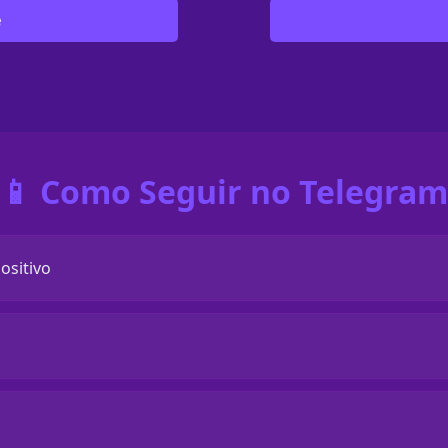
e
📱 Como Seguir no Telegram
ositivo