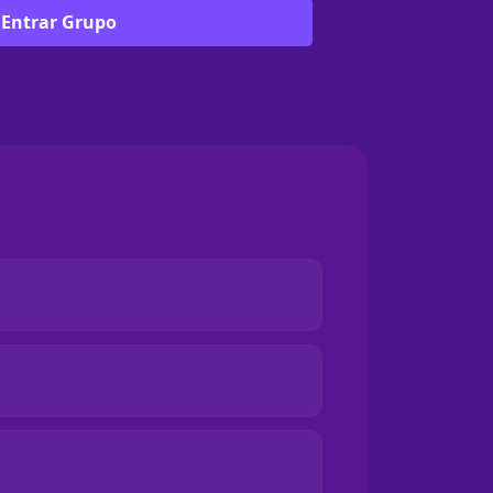
Entrar Grupo