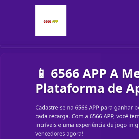
📱 6566 APP A M
Plataforma de A
Cadastre-se na 6566 APP para ganhar b
cada recarga. Com a 6566 APP, você te
incríveis e uma experiência de jogo inig
vencedores agora!