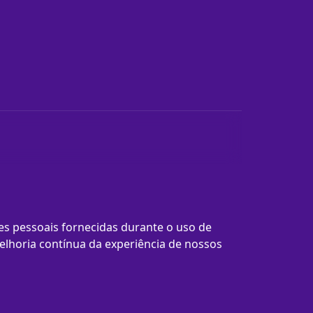
es pessoais fornecidas durante o uso de
elhoria contínua da experiência de nossos