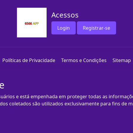
Acessos
Login
Registrar-se
Políticas de Privacidade
Termos e Condições
Sitemap
de
usuários e está empenhada em proteger todas as informaçõ
os coletados são utilizados exclusivamente para fins de m