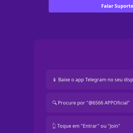
Falar Suport
📱 Baixe o app Telegram no seu disp
🔍 Procure por "@6566 APPOficial"
👆 Toque em "Entrar" ou "Join"