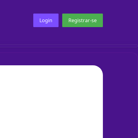
Login
Registrar-se