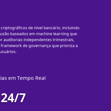
riptográficos de nível bancário, incluindo
ntrusão baseados em machine learning que
 auditorias independentes trimestrais,
um framework de governança que prioriza a
usuários.
cias em Tempo Real
24/7