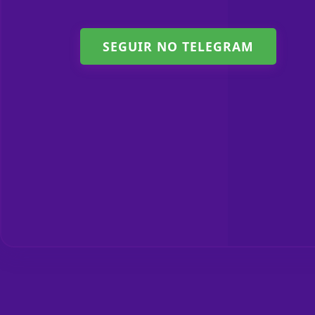
SEGUIR NO TELEGRAM