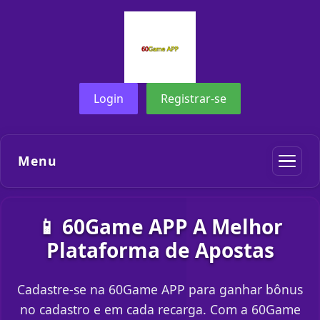
Login
Registrar-se
Menu
📱 60Game APP A Melhor
Plataforma de Apostas
Cadastre-se na 60Game APP para ganhar bônus
no cadastro e em cada recarga. Com a 60Game