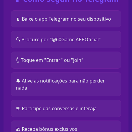
📱 Baixe o app Telegram no seu dispositivo
🔍 Procure por "@60Game APPOficial"
👆 Toque em "Entrar" ou "Join"
🔔 Ative as notificações para não perder
nada
💬 Participe das conversas e interaja
🎁 Receba bônus exclusivos