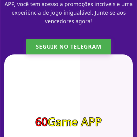
APP, você tem acesso a promoções incríveis e uma
experiência de jogo inigualável. Junte-se aos
vencedores agora!
SEGUIR NO TELEGRAM