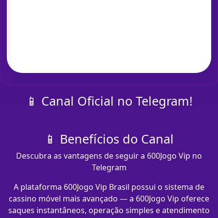
📱 Canal Oficial no Telegram!
📱 Benefícios do Canal
Descubra as vantagens de seguir a 600Jogo Vip no
Telegram
A plataforma 600Jogo Vip Brasil possui o sistema de
cassino móvel mais avançado — a 600Jogo Vip oferece
saques instantâneos, operação simples e atendimento