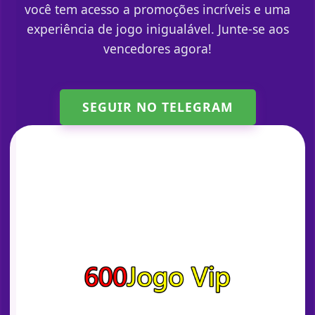
você tem acesso a promoções incríveis e uma
experiência de jogo inigualável. Junte-se aos
vencedores agora!
SEGUIR NO TELEGRAM