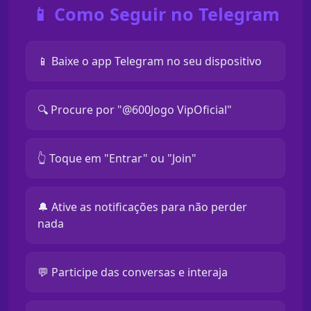
📱 Como Seguir no Telegram
📱 Baixe o app Telegram no seu dispositivo
🔍 Procure por "@600Jogo VipOficial"
👆 Toque em "Entrar" ou "Join"
🔔 Ative as notificações para não perder
nada
💬 Participe das conversas e interaja