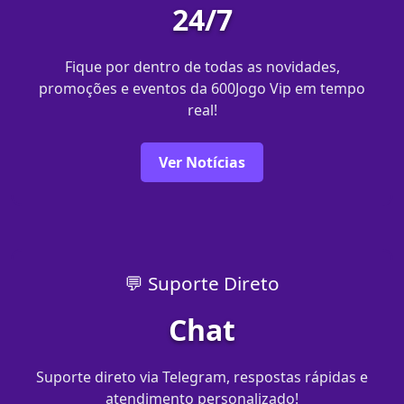
24/7
Fique por dentro de todas as novidades,
promoções e eventos da 600Jogo Vip em tempo
real!
Ver Notícias
💬 Suporte Direto
Chat
Suporte direto via Telegram, respostas rápidas e
atendimento personalizado!