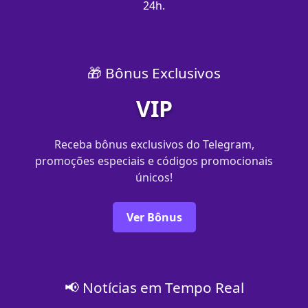
24h.
🎁 Bônus Exclusivos
VIP
Receba bônus exclusivos do Telegram,
promoções especiais e códigos promocionais
únicos!
Ver Bônus
📢 Notícias em Tempo Real