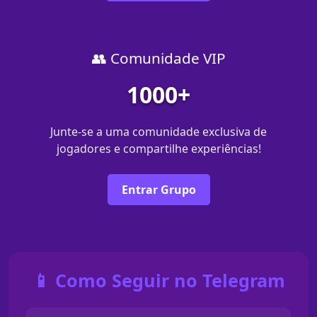
👥 Comunidade VIP
1000+
Junte-se a uma comunidade exclusiva de
jogadores e compartilhe experiências!
Entrar Grupo
📱 Como Seguir no Telegram