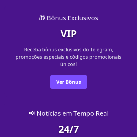
🎁 Bônus Exclusivos
VIP
Receba bônus exclusivos do Telegram,
promoções especiais e códigos promocionais
únicos!
Ver Bônus
📢 Notícias em Tempo Real
24/7