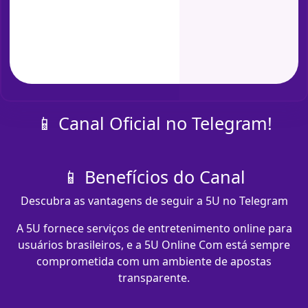
📱 Canal Oficial no Telegram!
📱 Benefícios do Canal
Descubra as vantagens de seguir a 5U no Telegram
A 5U fornece serviços de entretenimento online para
usuários brasileiros, e a 5U Online Com está sempre
comprometida com um ambiente de apostas
transparente.