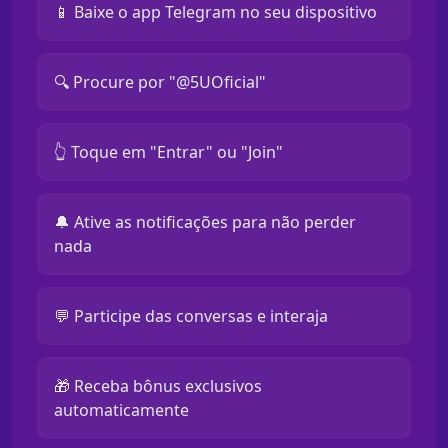
📱 Baixe o app Telegram no seu dispositivo
🔍 Procure por "@5UOficial"
👆 Toque em "Entrar" ou "Join"
🔔 Ative as notificações para não perder
nada
💬 Participe das conversas e interaja
🎁 Receba bônus exclusivos
automaticamente