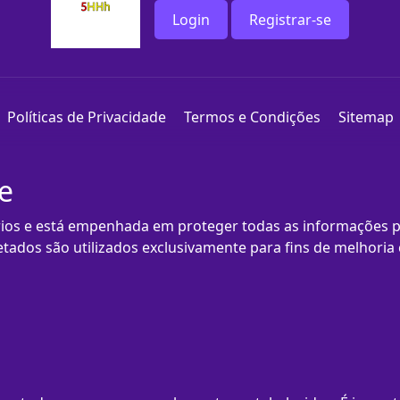
Login
Registrar-se
Políticas de Privacidade
Termos e Condições
Sitemap
de
ários e está empenhada em proteger todas as informações p
tados são utilizados exclusivamente para fins de melhoria