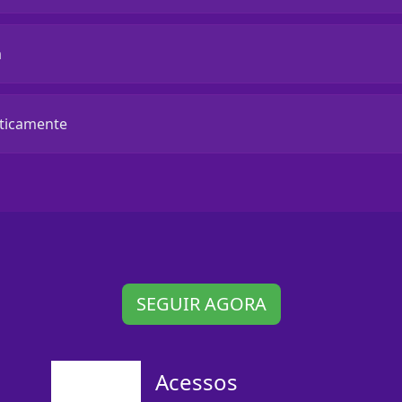
a
aticamente
SEGUIR AGORA
Acessos