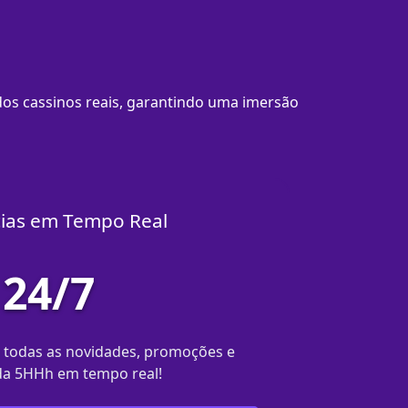
os cassinos reais, garantindo uma imersão
cias em Tempo Real
24/7
e todas as novidades, promoções e
da 5HHh em tempo real!