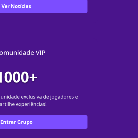
Ver Notícias
Comunidade VIP
1000+
unidade exclusiva de jogadores e
rtilhe experiências!
Entrar Grupo