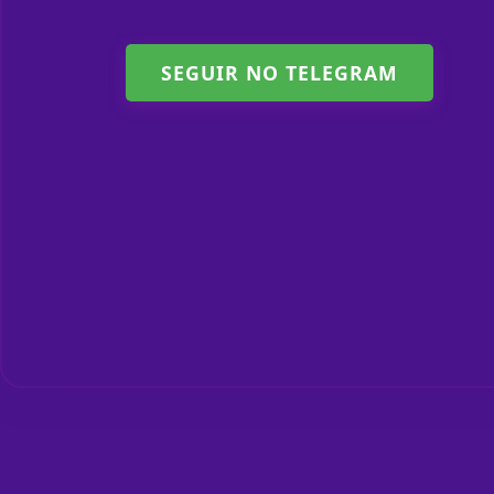
SEGUIR NO TELEGRAM