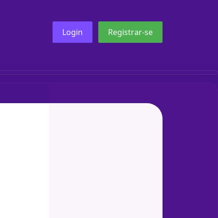
Login
Registrar-se