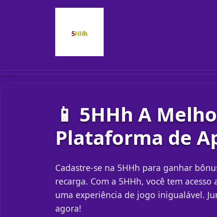
📱 5HHh A Melho
Plataforma de A
Cadastre-se na 5HHh para ganhar bônu
recarga. Com a 5HHh, você tem acesso a
uma experiência de jogo inigualável. J
agora!