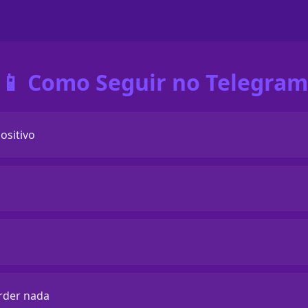
📱 Como Seguir no Telegram
ositivo
erder nada