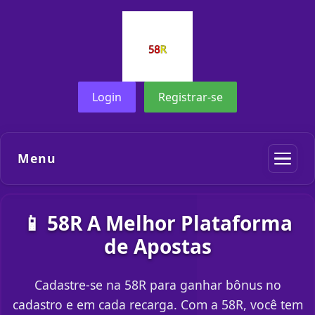
Login
Registrar-se
Menu
📱 58R A Melhor Plataforma
de Apostas
Cadastre-se na 58R para ganhar bônus no
cadastro e em cada recarga. Com a 58R, você tem