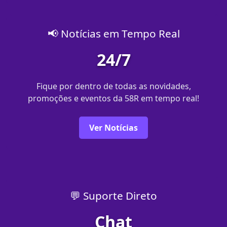
📢 Notícias em Tempo Real
24/7
Fique por dentro de todas as novidades,
promoções e eventos da 58R em tempo real!
Ver Notícias
💬 Suporte Direto
Chat