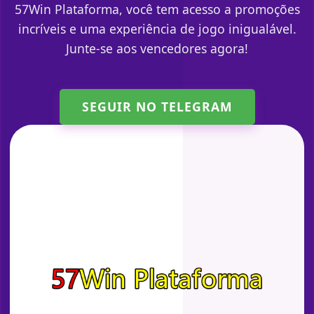
57Win Plataforma, você tem acesso a promoções
incríveis e uma experiência de jogo inigualável.
Junte-se aos vencedores agora!
SEGUIR NO TELEGRAM