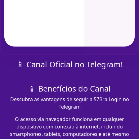
📱 Canal Oficial no Telegram!
📱 Benefícios do Canal
Descubra as vantagens de seguir a 57Bra Login no
Telegram
O acesso via navegador funciona em qualquer
dispositivo com conexão à internet, incluindo
smartphones, tablets, computadores e até mesmo