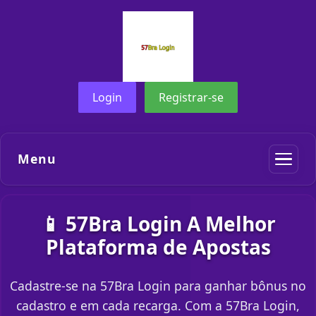
Login
Registrar-se
Menu
📱 57Bra Login A Melhor
Plataforma de Apostas
Cadastre-se na 57Bra Login para ganhar bônus no
cadastro e em cada recarga. Com a 57Bra Login,