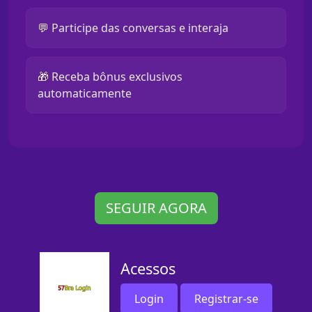
💬 Participe das conversas e interaja
🎁 Receba bônus exclusivos
automaticamente
SEGUIR AGORA
Acessos
Login
Registrar-se