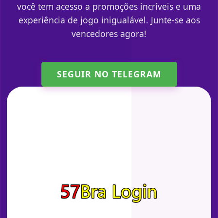
você tem acesso a promoções incríveis e uma
experiência de jogo inigualável. Junte-se aos
vencedores agora!
SEGUIR NO TELEGRAM