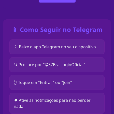
📱 Como Seguir no Telegram
📱 Baixe o app Telegram no seu dispositivo
🔍 Procure por "@57Bra LoginOficial"
👆 Toque em "Entrar" ou "Join"
🔔 Ative as notificações para não perder
nada