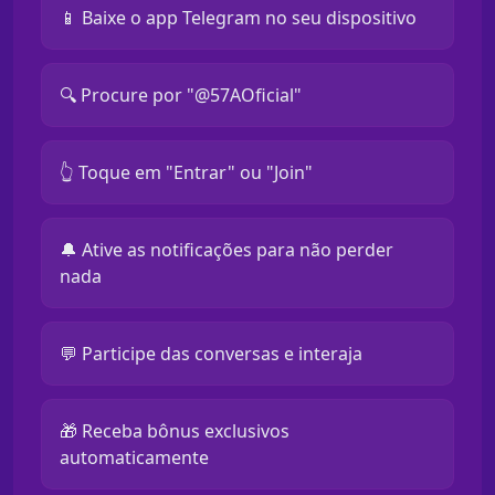
📱 Baixe o app Telegram no seu dispositivo
🔍 Procure por "@57AOficial"
👆 Toque em "Entrar" ou "Join"
🔔 Ative as notificações para não perder
nada
💬 Participe das conversas e interaja
🎁 Receba bônus exclusivos
automaticamente