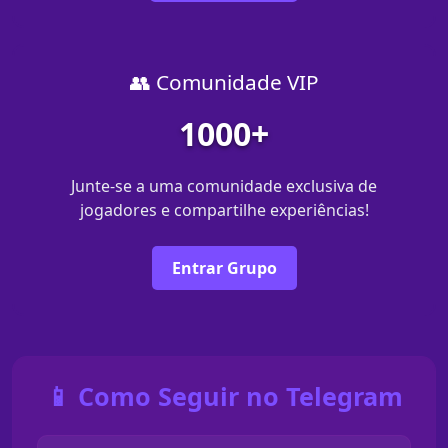
👥 Comunidade VIP
1000+
Junte-se a uma comunidade exclusiva de
jogadores e compartilhe experiências!
Entrar Grupo
📱 Como Seguir no Telegram