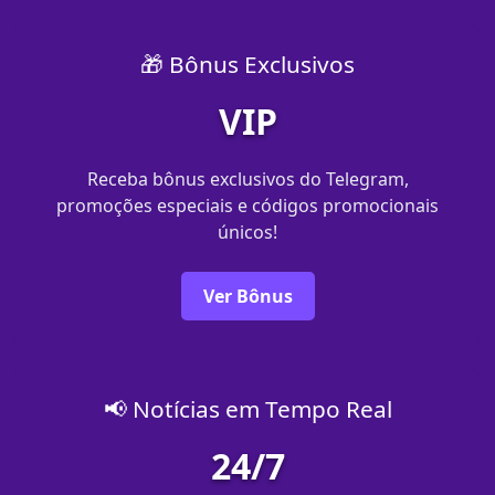
🎁 Bônus Exclusivos
VIP
Receba bônus exclusivos do Telegram,
promoções especiais e códigos promocionais
únicos!
Ver Bônus
📢 Notícias em Tempo Real
24/7