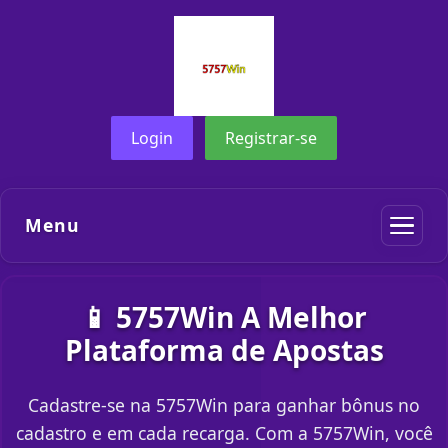
Login
Registrar-se
Menu
📱 5757Win A Melhor
Plataforma de Apostas
Cadastre-se na 5757Win para ganhar bônus no
cadastro e em cada recarga. Com a 5757Win, você