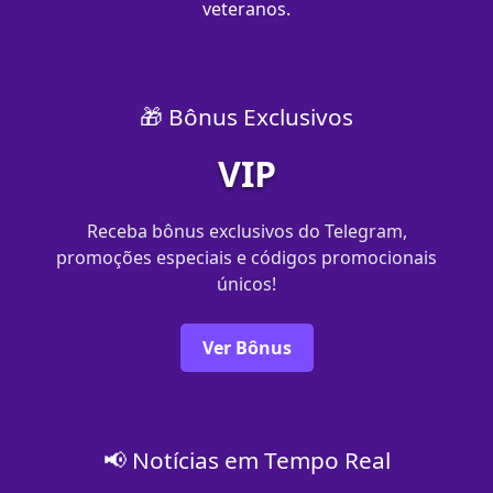
veteranos.
🎁 Bônus Exclusivos
VIP
Receba bônus exclusivos do Telegram,
promoções especiais e códigos promocionais
únicos!
Ver Bônus
📢 Notícias em Tempo Real