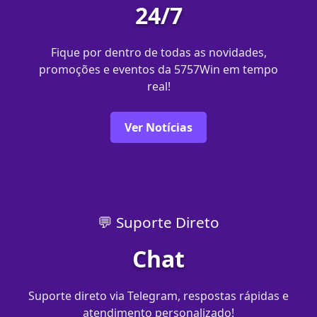
24/7
Fique por dentro de todas as novidades,
promoções e eventos da 5757Win em tempo
real!
Ver Notícias
💬 Suporte Direto
Chat
Suporte direto via Telegram, respostas rápidas e
atendimento personalizado!