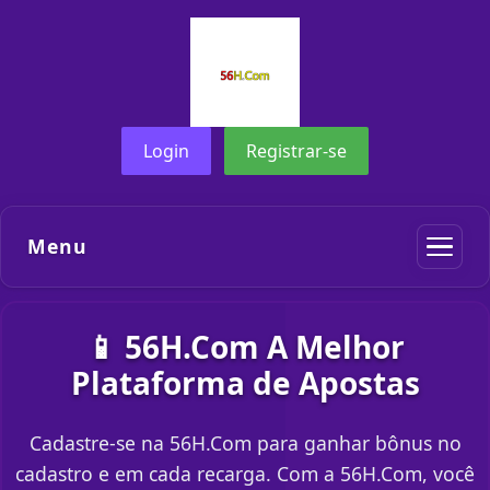
Login
Registrar-se
Menu
📱 56H.Com A Melhor
Plataforma de Apostas
Cadastre-se na 56H.Com para ganhar bônus no
cadastro e em cada recarga. Com a 56H.Com, você