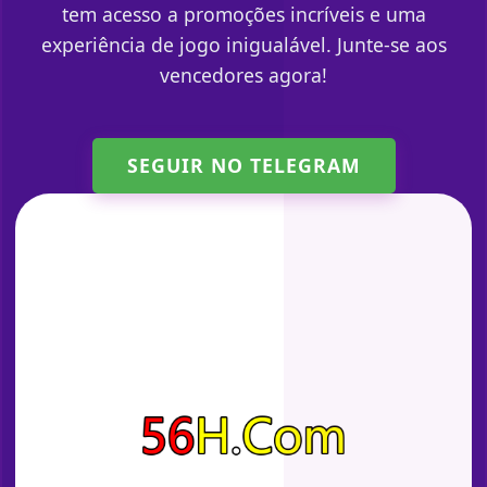
tem acesso a promoções incríveis e uma
experiência de jogo inigualável. Junte-se aos
vencedores agora!
SEGUIR NO TELEGRAM