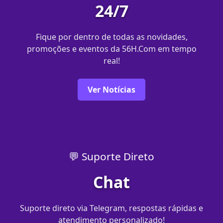
24/7
Fique por dentro de todas as novidades,
promoções e eventos da 56H.Com em tempo
real!
Ver Notícias
💬 Suporte Direto
Chat
Suporte direto via Telegram, respostas rápidas e
atendimento personalizado!