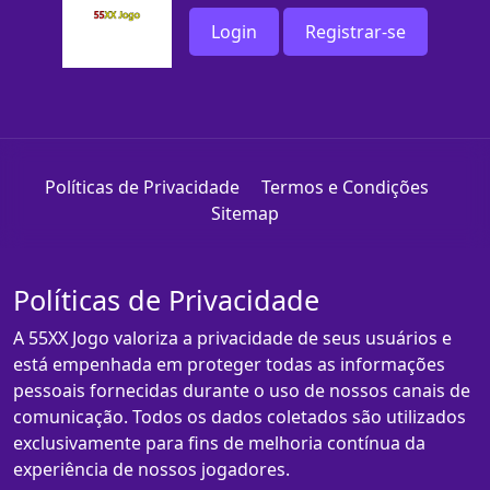
Login
Registrar-se
Políticas de Privacidade
Termos e Condições
Sitemap
Políticas de Privacidade
A 55XX Jogo valoriza a privacidade de seus usuários e
está empenhada em proteger todas as informações
pessoais fornecidas durante o uso de nossos canais de
comunicação. Todos os dados coletados são utilizados
exclusivamente para fins de melhoria contínua da
experiência de nossos jogadores.