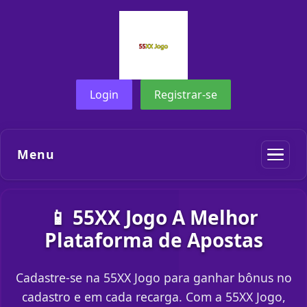
Login
Registrar-se
Menu
📱 55XX Jogo A Melhor
Plataforma de Apostas
Cadastre-se na 55XX Jogo para ganhar bônus no
cadastro e em cada recarga. Com a 55XX Jogo,