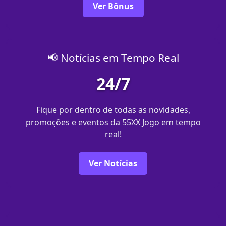
Ver Bônus
📢 Notícias em Tempo Real
24/7
Fique por dentro de todas as novidades,
promoções e eventos da 55XX Jogo em tempo
real!
Ver Notícias