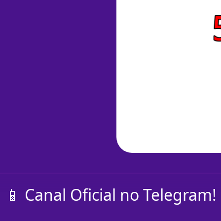
📱 Canal Oficial no Telegram!