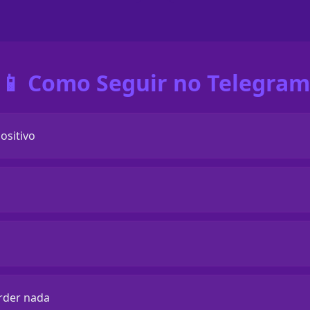
📱 Como Seguir no Telegram
ositivo
erder nada