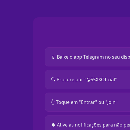
📱 Baixe o app Telegram no seu disp
🔍 Procure por "@55XXOficial"
👆 Toque em "Entrar" ou "Join"
🔔 Ative as notificações para não p