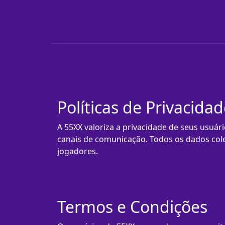
Políticas de Privacida
A 55XX valoriza a privacidade de seus usuá
canais de comunicação. Todos os dados cole
jogadores.
Termos e Condições