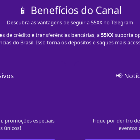
📱 Benefícios do Canal
Descubra as vantagens de seguir a 55XX no Telegram
s de crédito e transferências bancárias, a
55XX
suporta op
cias do Brasil. Isso torna os depósitos e saques mais acess
sivos
📢 Notí
m, promoções especiais
Fique por dentro d
s únicos!
eventos 