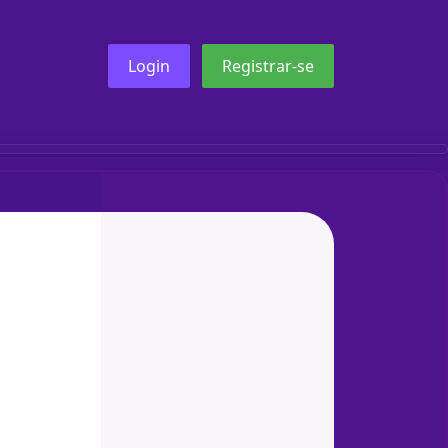
Login
Registrar-se