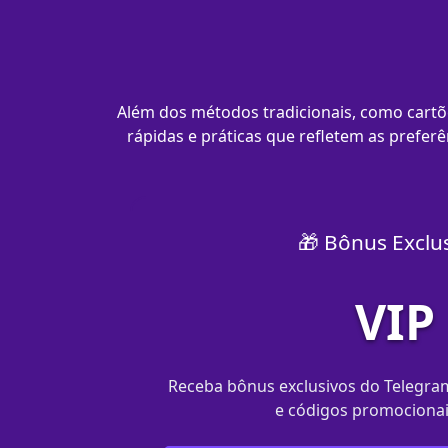
Além dos métodos tradicionais, como cartõe
rápidas e práticas que refletem as preferên
🎁 Bônus Exclu
VIP
Receba bônus exclusivos do Telegra
e códigos promocionai