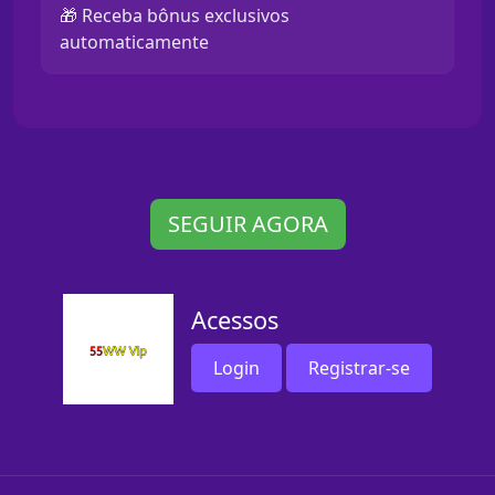
🎁 Receba bônus exclusivos
automaticamente
SEGUIR AGORA
Acessos
Login
Registrar-se