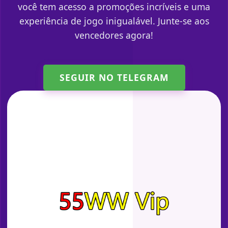
você tem acesso a promoções incríveis e uma
experiência de jogo inigualável. Junte-se aos
vencedores agora!
SEGUIR NO TELEGRAM