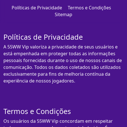
Políticas de Privacidade
Termos e Condições
Sitemap
Políticas de Privacidade
A 55WW Vip valoriza a privacidade de seus usuários e
está empenhada em proteger todas as informações
pessoais fornecidas durante o uso de nossos canais de
comunicação. Todos os dados coletados são utilizados
exclusivamente para fins de melhoria contínua da
experiência de nossos jogadores.
Termos e Condições
Os usuários da 55WW Vip concordam em respeitar