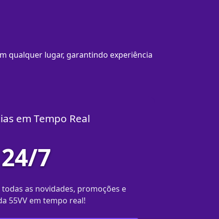
m qualquer lugar, garantindo experiência
cias em Tempo Real
24/7
e todas as novidades, promoções e
da 55VV em tempo real!