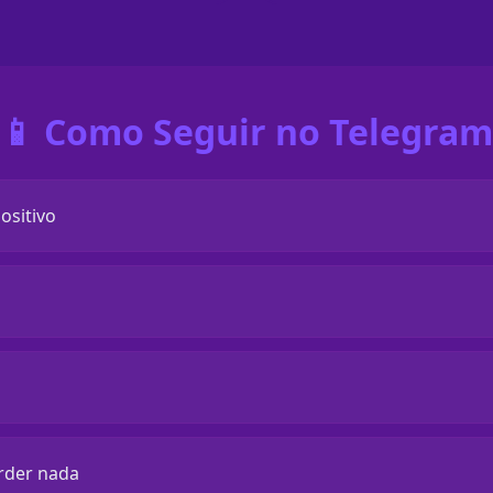
📱 Como Seguir no Telegram
ositivo
erder nada