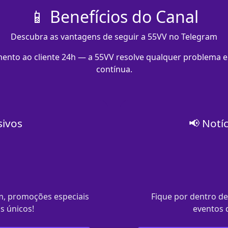
📱 Benefícios do Canal
Descubra as vantagens de seguir a 55VV no Telegram
mento ao cliente 24h — a 55VV resolve qualquer problema e
contínua.
sivos
📢 Notí
m, promoções especiais
Fique por dentro d
s únicos!
eventos 