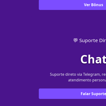
Ver Bônus
💬 Suporte Di
Cha
Suporte direto via Telegram, r
atendimento persona
Falar Suport