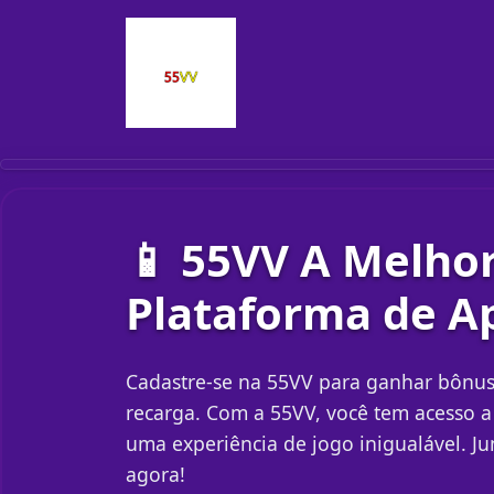
📱 55VV A Melho
Plataforma de A
Cadastre-se na 55VV para ganhar bônus
recarga. Com a 55VV, você tem acesso a
uma experiência de jogo inigualável. J
agora!