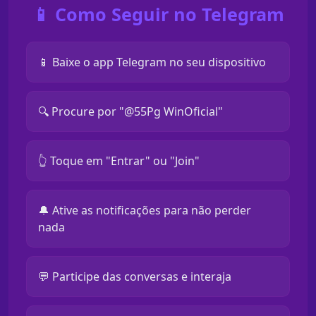
📱 Como Seguir no Telegram
📱 Baixe o app Telegram no seu dispositivo
🔍 Procure por "@55Pg WinOficial"
👆 Toque em "Entrar" ou "Join"
🔔 Ative as notificações para não perder
nada
💬 Participe das conversas e interaja