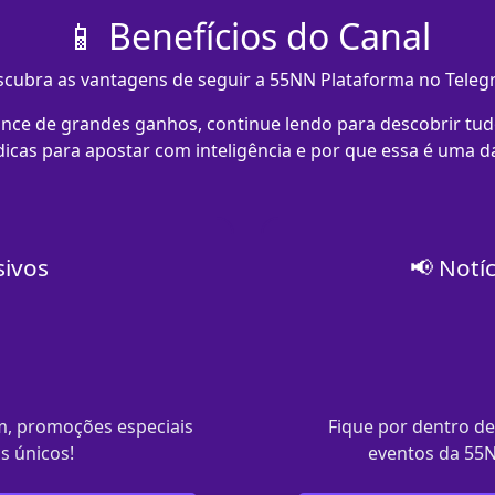
📱 Benefícios do Canal
cubra as vantagens de seguir a 55NN Plataforma no Tele
ance de grandes ganhos, continue lendo para descobrir tud
 dicas para apostar com inteligência e por que essa é uma 
sivos
📢 Notí
m, promoções especiais
Fique por dentro d
s únicos!
eventos da 55N