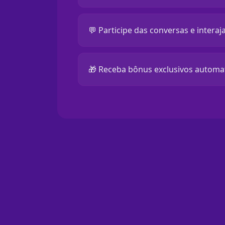
💬 Participe das conversas e interaj
🎁 Receba bônus exclusivos autom