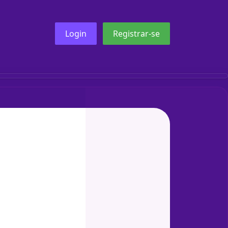
Login
Registrar-se