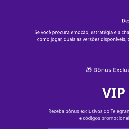
Des
Se você procura emoção, estratégia e a ch
como jogar, quais as versões disponíveis,
🎁 Bônus Exclu
VIP
Receba bônus exclusivos do Telegra
e códigos promocionai