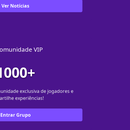
Ver Notícias
Comunidade VIP
1000+
unidade exclusiva de jogadores e
rtilhe experiências!
Entrar Grupo