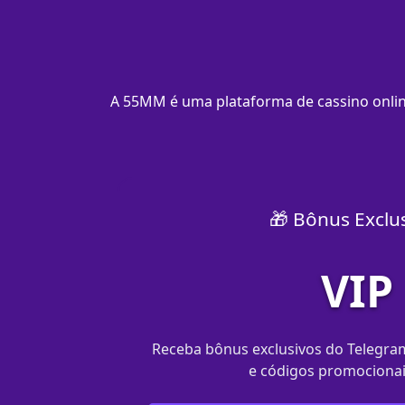
A 55MM é uma plataforma de cassino online
🎁 Bônus Exclu
VIP
Receba bônus exclusivos do Telegra
e códigos promocionai