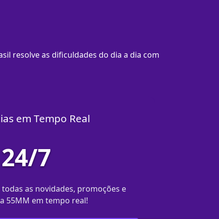
l resolve as dificuldades do dia a dia com
cias em Tempo Real
24/7
e todas as novidades, promoções e
da 55MM em tempo real!