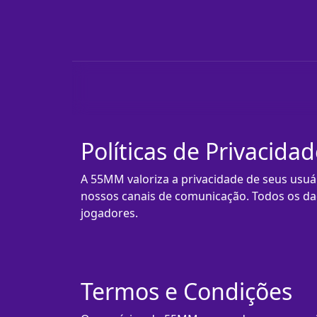
Políticas de Privacida
A 55MM valoriza a privacidade de seus usu
nossos canais de comunicação. Todos os dad
jogadores.
Termos e Condições