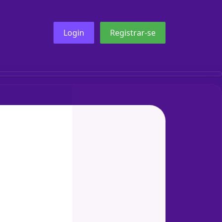
Login
Registrar-se