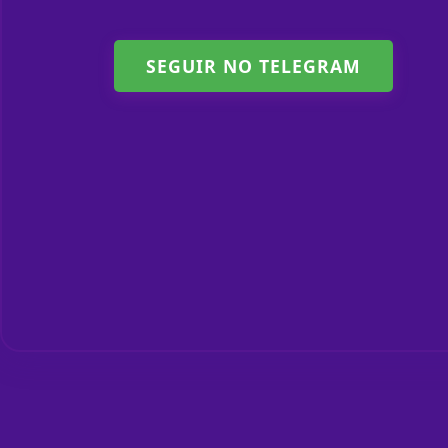
SEGUIR NO TELEGRAM