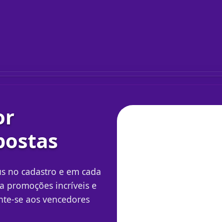
or
postas
s no cadastro e em cada
a promoções incríveis e
unte-se aos vencedores