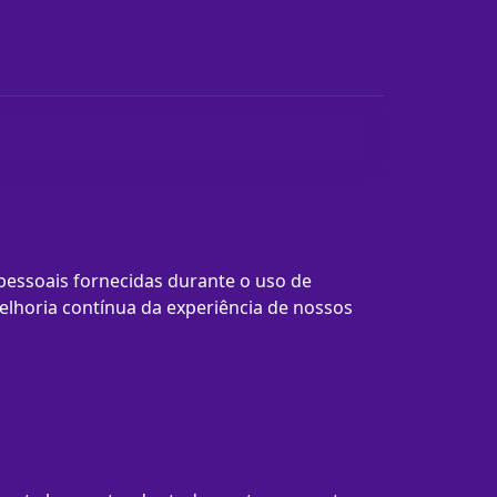
pessoais fornecidas durante o uso de
elhoria contínua da experiência de nossos