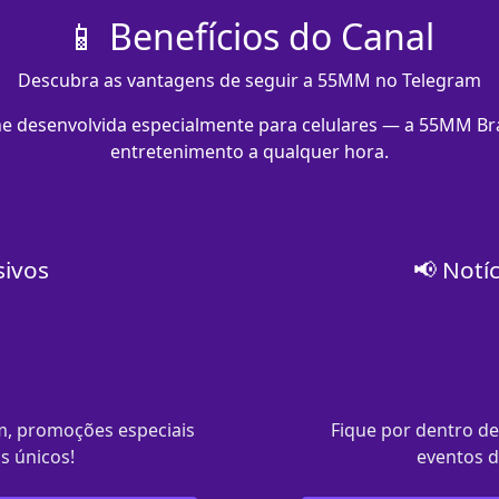
📱 Benefícios do Canal
Descubra as vantagens de seguir a 55MM no Telegram
 desenvolvida especialmente para celulares — a 55MM Brasi
entretenimento a qualquer hora.
sivos
📢 Notí
m, promoções especiais
Fique por dentro d
s únicos!
eventos 