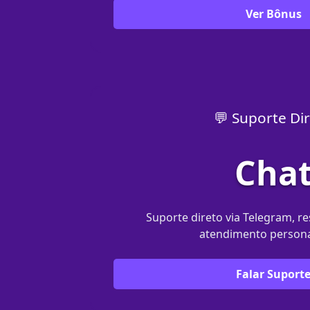
Ver Bônus
💬 Suporte Di
Cha
Suporte direto via Telegram, r
atendimento persona
Falar Suport