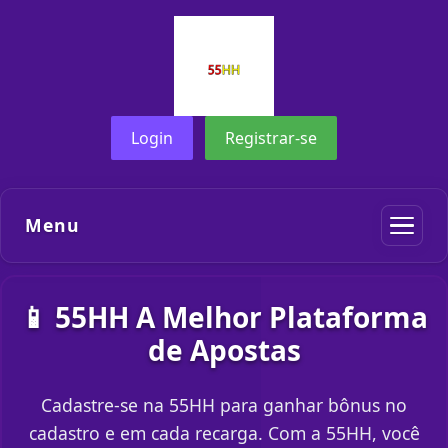
Login
Registrar-se
Menu
📱 55HH A Melhor Plataforma
de Apostas
Cadastre-se na 55HH para ganhar bônus no
cadastro e em cada recarga. Com a 55HH, você