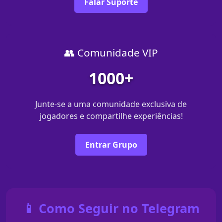
Falar Suporte
👥 Comunidade VIP
1000+
Junte-se a uma comunidade exclusiva de
jogadores e compartilhe experiências!
Entrar Grupo
📱 Como Seguir no Telegram