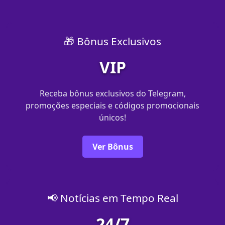
🎁 Bônus Exclusivos
VIP
Receba bônus exclusivos do Telegram,
promoções especiais e códigos promocionais
únicos!
Ver Bônus
📢 Notícias em Tempo Real
24/7