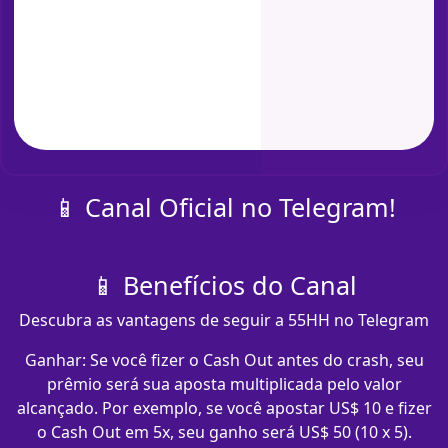
📱 Canal Oficial no Telegram!
📱 Benefícios do Canal
Descubra as vantagens de seguir a 55HH no Telegram
Ganhar: Se você fizer o Cash Out antes do crash, seu
prêmio será sua aposta multiplicada pelo valor
alcançado. Por exemplo, se você apostar US$ 10 e fizer
o Cash Out em 5x, seu ganho será US$ 50 (10 x 5).