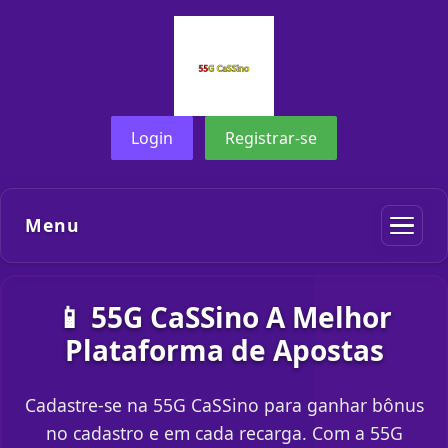
Login
Registrar-se
Menu
📱 55G CaSSino A Melhor
Plataforma de Apostas
Cadastre-se na 55G CaSSino para ganhar bônus
no cadastro e em cada recarga. Com a 55G