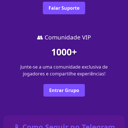
Falar Suporte
👥 Comunidade VIP
1000+
Junte-se a uma comunidade exclusiva de
jogadores e compartilhe experiências!
Entrar Grupo
📱 Como Seguir no Telegram