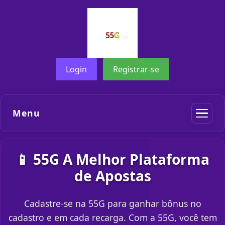
Login
Registrar-se
Menu
📱 55G A Melhor Plataforma
de Apostas
Cadastre-se na 55G para ganhar bônus no
cadastro e em cada recarga. Com a 55G, você tem