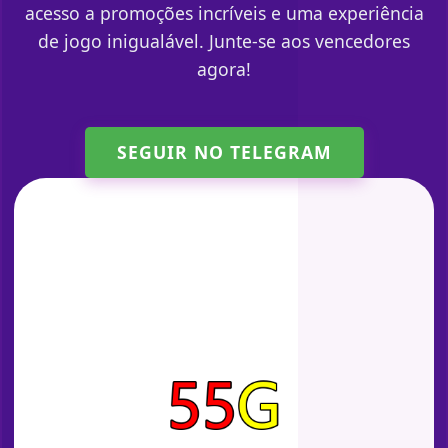
acesso a promoções incríveis e uma experiência
de jogo inigualável. Junte-se aos vencedores
agora!
SEGUIR NO TELEGRAM