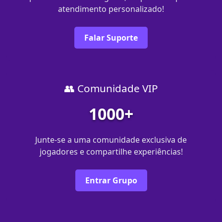
atendimento personalizado!
Falar Suporte
👥 Comunidade VIP
1000+
Junte-se a uma comunidade exclusiva de
jogadores e compartilhe experiências!
Entrar Grupo