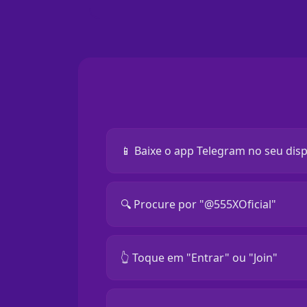
📱 Baixe o app Telegram no seu disp
🔍 Procure por "@555XOficial"
👆 Toque em "Entrar" ou "Join"