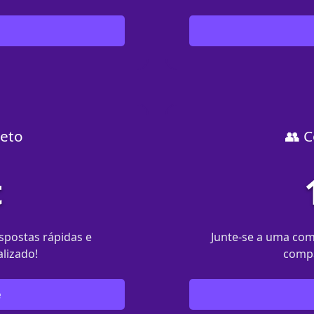
reto
👥 
t
espostas rápidas e
Junte-se a uma com
lizado!
compa
e