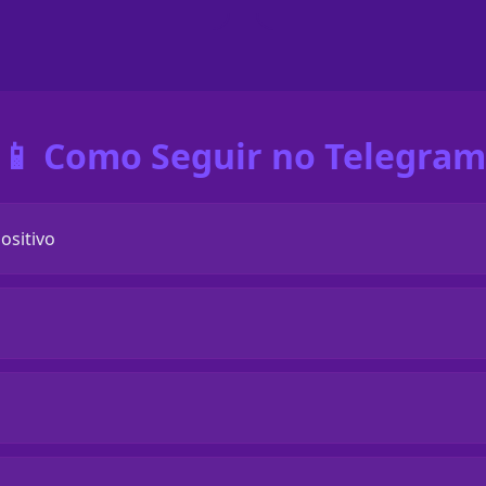
📱 Como Seguir no Telegram
ositivo