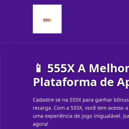
📱 555X A Melho
Plataforma de A
Cadastre-se na 555X para ganhar bônus
recarga. Com a 555X, você tem acesso a
uma experiência de jogo inigualável. J
agora!