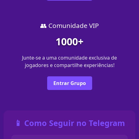
👥 Comunidade VIP
1000+
Junte-se a uma comunidade exclusiva de
jogadores e compartilhe experiências!
Entrar Grupo
📱 Como Seguir no Telegram