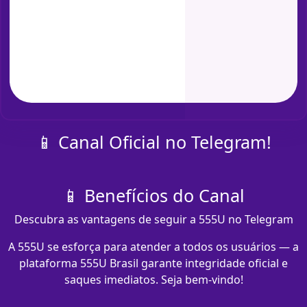
📱 Canal Oficial no Telegram!
📱 Benefícios do Canal
Descubra as vantagens de seguir a 555U no Telegram
A 555U se esforça para atender a todos os usuários — a
plataforma 555U Brasil garante integridade oficial e
saques imediatos. Seja bem-vindo!