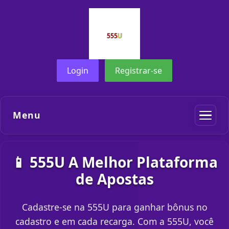
Login
Registrar-se
Menu
📱 555U A Melhor Plataforma
de Apostas
Cadastre-se na 555U para ganhar bônus no
cadastro e em cada recarga. Com a 555U, você