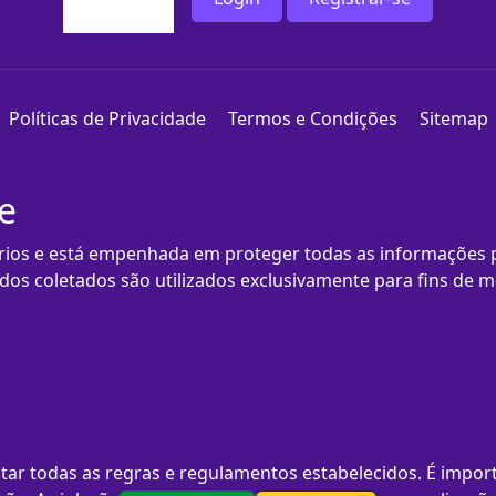
Políticas de Privacidade
Termos e Condições
Sitemap
de
ários e está empenhada em proteger todas as informações 
os coletados são utilizados exclusivamente para fins de m
r todas as regras e regulamentos estabelecidos. É import