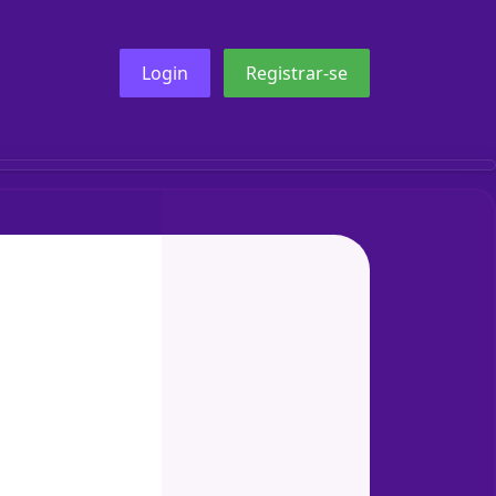
Login
Registrar-se