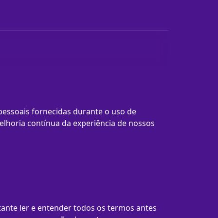
pessoais fornecidas durante o uso de
elhoria contínua da experiência de nossos
ante ler e entender todos os termos antes