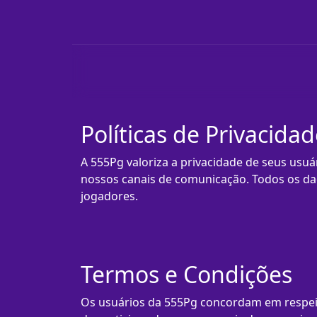
Políticas de Privacida
A 555Pg valoriza a privacidade de seus usu
nossos canais de comunicação. Todos os dad
jogadores.
Termos e Condições
Os usuários da 555Pg concordam em respeita