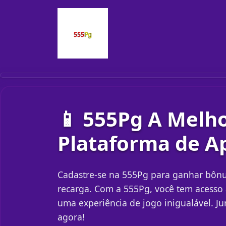
📱 555Pg A Melh
Plataforma de A
Cadastre-se na 555Pg para ganhar bônu
recarga. Com a 555Pg, você tem acesso 
uma experiência de jogo inigualável. J
agora!