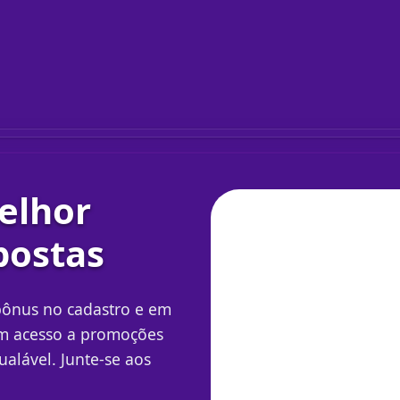
elhor
postas
bônus no cadastro e em
em acesso a promoções
ualável. Junte-se aos