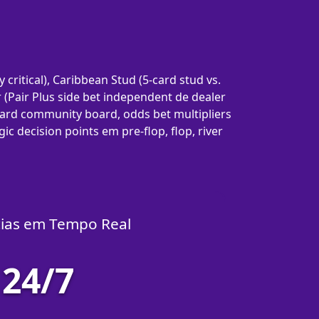
critical), Caribbean Stud (5-card stud vs.
(Pair Plus side bet independent de dealer
card community board, odds bet multipliers
ic decision points em pre-flop, flop, river
cias em Tempo Real
24/7