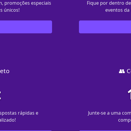
m, promoções especiais
Fique por dentro d
s únicos!
eventos da
reto
👥 
t
espostas rápidas e
Junte-se a uma com
lizado!
compa