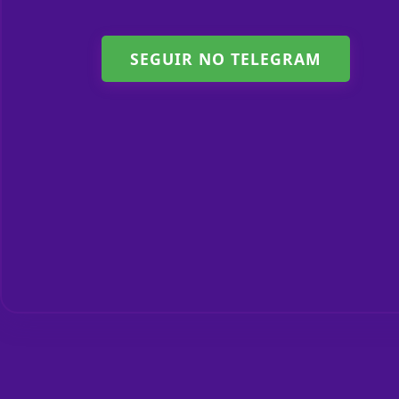
SEGUIR NO TELEGRAM