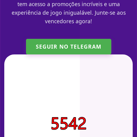
tem acesso a promoções incríveis e uma
experiência de jogo inigualável. Junte-se aos
vencedores agora!
SEGUIR NO TELEGRAM