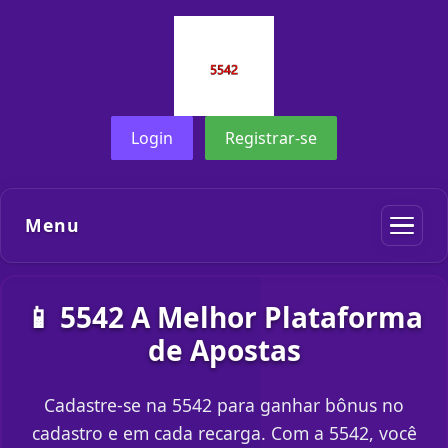
Login
Registrar-se
Menu
📱 5542 A Melhor Plataforma
de Apostas
Cadastre-se na 5542 para ganhar bônus no
cadastro e em cada recarga. Com a 5542, você