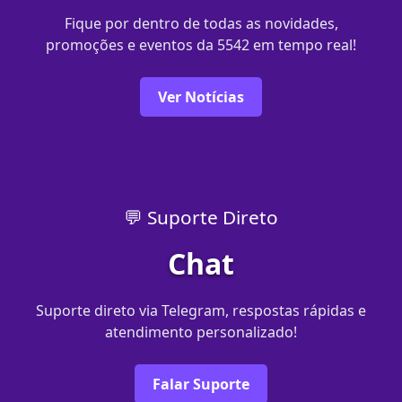
Fique por dentro de todas as novidades,
promoções e eventos da 5542 em tempo real!
Ver Notícias
💬 Suporte Direto
Chat
Suporte direto via Telegram, respostas rápidas e
atendimento personalizado!
Falar Suporte