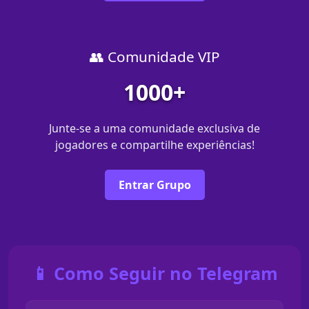
👥 Comunidade VIP
1000+
Junte-se a uma comunidade exclusiva de
jogadores e compartilhe experiências!
Entrar Grupo
📱 Como Seguir no Telegram