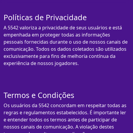
Políticas de Privacidade
A 5542 valoriza a privacidade de seus usuários e está
empenhada em proteger todas as informações
pessoais fornecidas durante o uso de nossos canais de
comunicação. Todos os dados coletados são utilizados
exclusivamente para fins de melhoria contínua da
experiência de nossos jogadores.
Termos e Condições
Os usuários da 5542 concordam em respeitar todas as
regras e regulamentos estabelecidos. É importante ler
e entender todos os termos antes de participar de
nossos canais de comunicação. A violação destes