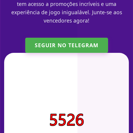
tem acesso a promoções incríveis e uma
experiência de jogo inigualável. Junte-se aos
vencedores agora!
SEGUIR NO TELEGRAM