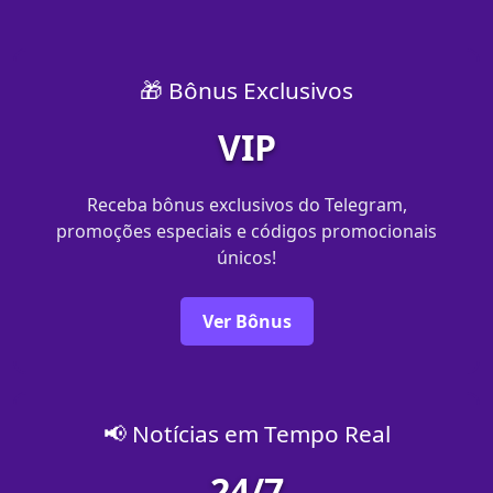
🎁 Bônus Exclusivos
VIP
Receba bônus exclusivos do Telegram,
promoções especiais e códigos promocionais
únicos!
Ver Bônus
📢 Notícias em Tempo Real
24/7