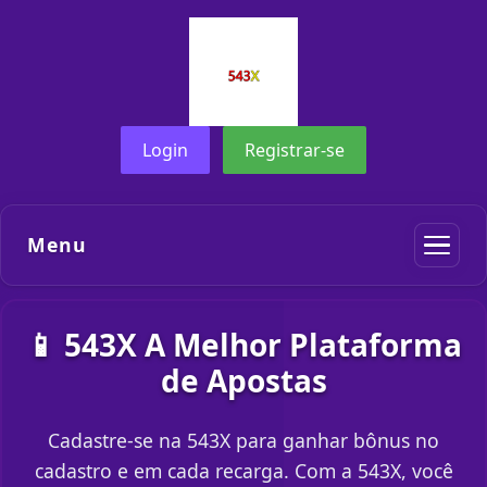
Login
Registrar-se
Menu
📱 543X A Melhor Plataforma
de Apostas
Cadastre-se na 543X para ganhar bônus no
cadastro e em cada recarga. Com a 543X, você