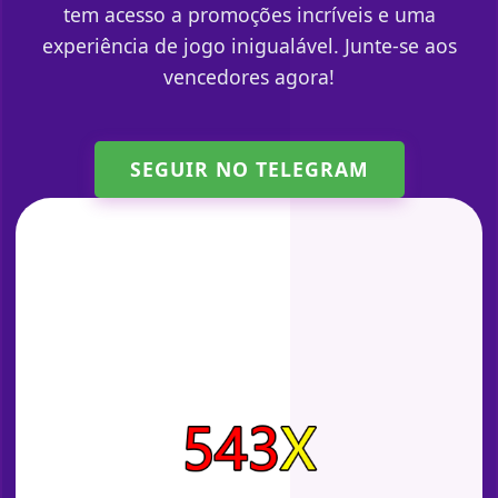
tem acesso a promoções incríveis e uma
experiência de jogo inigualável. Junte-se aos
vencedores agora!
SEGUIR NO TELEGRAM