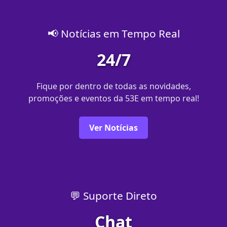
📢 Notícias em Tempo Real
24/7
Fique por dentro de todas as novidades,
promoções e eventos da 53E em tempo real!
Ver Notícias
💬 Suporte Direto
Chat