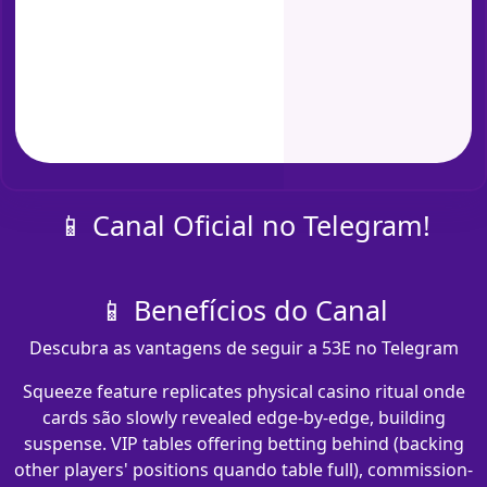
📱 Canal Oficial no Telegram!
📱 Benefícios do Canal
Descubra as vantagens de seguir a 53E no Telegram
Squeeze feature replicates physical casino ritual onde
cards são slowly revealed edge-by-edge, building
suspense. VIP tables offering betting behind (backing
other players' positions quando table full), commission-