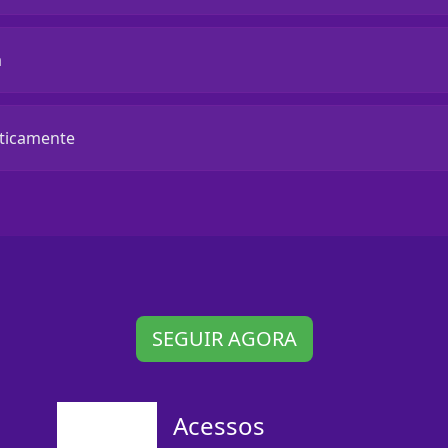
a
aticamente
SEGUIR AGORA
Acessos