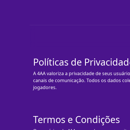
Políticas de Privacida
A 4AA valoriza a privacidade de seus usuár
canais de comunicação. Todos os dados cole
jogadores.
Termos e Condições