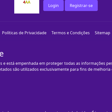
Login
Registrar-se
Políticas de Privacidade
Termos e Condições
Sitemap
de
ios e está empenhada em proteger todas as informações pe
tados são utilizados exclusivamente para fins de melhoria