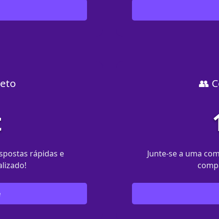
reto
👥 
t
espostas rápidas e
Junte-se a uma com
lizado!
compa
e