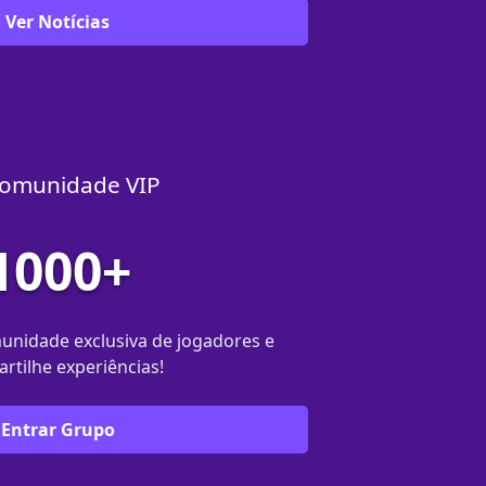
Ver Notícias
Comunidade VIP
1000+
unidade exclusiva de jogadores e
rtilhe experiências!
Entrar Grupo