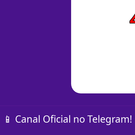
📱 Canal Oficial no Telegram!