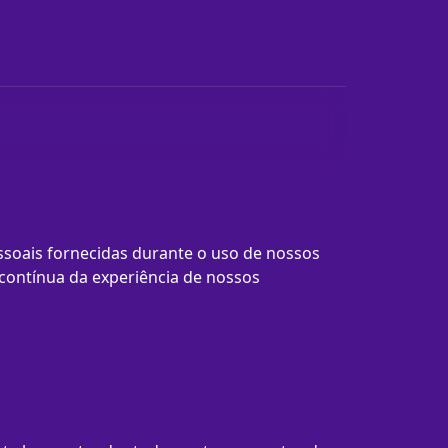
ssoais fornecidas durante o uso de nossos
 contínua da experiência de nossos