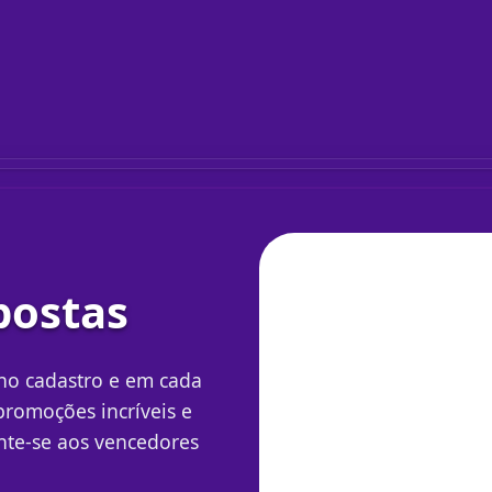
postas
no cadastro e em cada
promoções incríveis e
unte-se aos vencedores