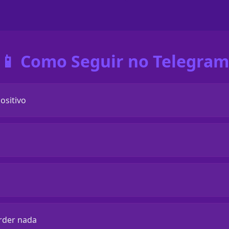
📱 Como Seguir no Telegram
ositivo
erder nada