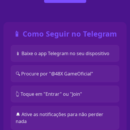
📱 Como Seguir no Telegram
📱 Baixe o app Telegram no seu dispositivo
🔍 Procure por "@48X GameOficial"
👆 Toque em "Entrar" ou "Join"
🔔 Ative as notificações para não perder
nada