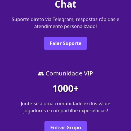
Chat
Suporte direto via Telegram, respostas rápidas e
atendimento personalizado!
Falar Suporte
👥 Comunidade VIP
1000+
Junte-se a uma comunidade exclusiva de
jogadores e compartilhe experiências!
Entrar Grupo