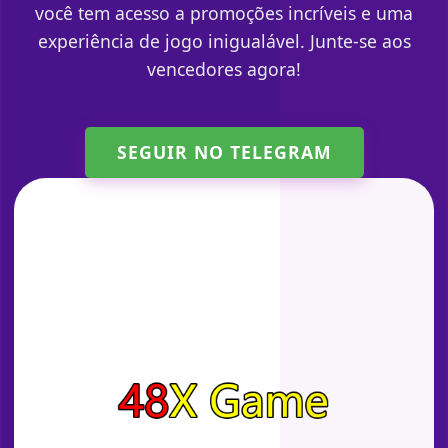
você tem acesso a promoções incríveis e uma
experiência de jogo inigualável. Junte-se aos
vencedores agora!
SEGUIR NO TELEGRAM