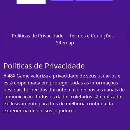
Políticas de Privacidade
Termos e Condições
Sitemap
Políticas de Privacidade
A 48X Game valoriza a privacidade de seus usuários e
está empenhada em proteger todas as informações
pessoais fornecidas durante o uso de nossos canais de
comunicação. Todos os dados coletados são utilizados
exclusivamente para fins de melhoria contínua da
experiência de nossos jogadores.