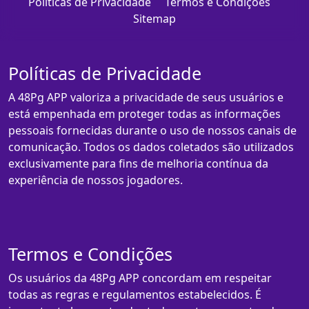
Políticas de Privacidade
Termos e Condições
Sitemap
Políticas de Privacidade
A 48Pg APP valoriza a privacidade de seus usuários e
está empenhada em proteger todas as informações
pessoais fornecidas durante o uso de nossos canais de
comunicação. Todos os dados coletados são utilizados
exclusivamente para fins de melhoria contínua da
experiência de nossos jogadores.
Termos e Condições
Os usuários da 48Pg APP concordam em respeitar
todas as regras e regulamentos estabelecidos. É