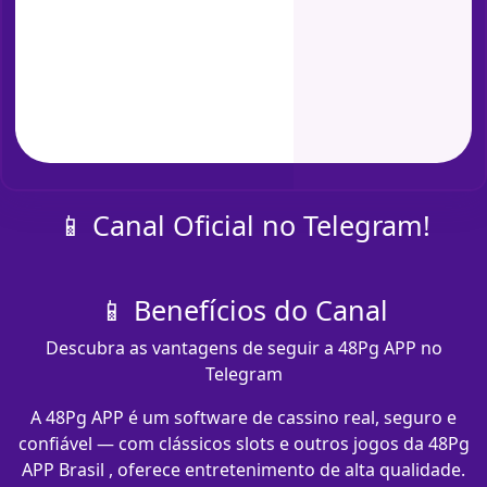
📱 Canal Oficial no Telegram!
📱 Benefícios do Canal
Descubra as vantagens de seguir a 48Pg APP no
Telegram
A 48Pg APP é um software de cassino real, seguro e
confiável — com clássicos slots e outros jogos da 48Pg
APP Brasil , oferece entretenimento de alta qualidade.