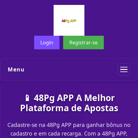
Login
Registrar-se
Menu
📱 48Pg APP A Melhor
Plataforma de Apostas
Cadastre-se na 48Pg APP para ganhar bônus no
cadastro e em cada recarga. Com a 48Pg APP,