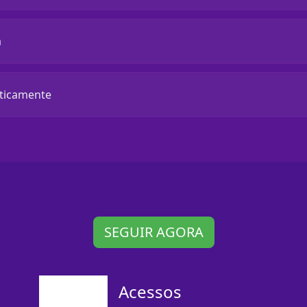
a
aticamente
SEGUIR AGORA
Acessos