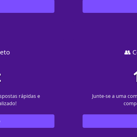
reto
👥 
t
espostas rápidas e
Junte-se a uma com
lizado!
compa
e