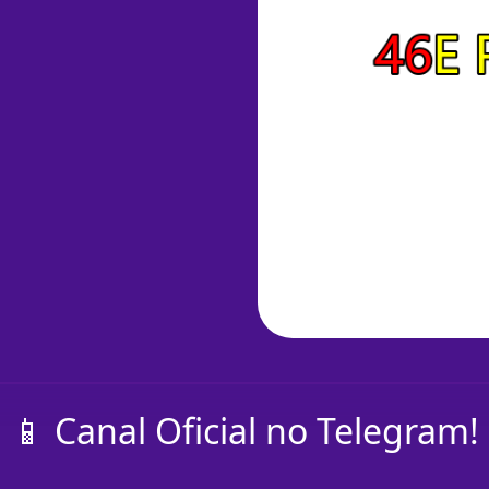
📱 Canal Oficial no Telegram!