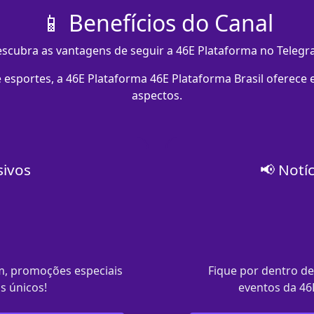
📱 Benefícios do Canal
scubra as vantagens de seguir a 46E Plataforma no Teleg
e esportes, a 46E Plataforma 46E Plataforma Brasil oferece
aspectos.
sivos
📢 Notí
m, promoções especiais
Fique por dentro d
s únicos!
eventos da 46