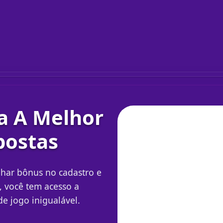
a A Melhor
postas
nhar bônus no cadastro e
, você tem acesso a
e jogo inigualável.