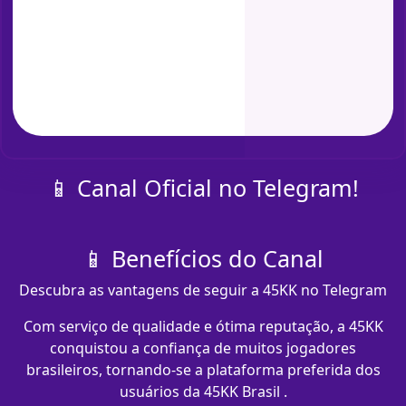
📱 Canal Oficial no Telegram!
📱 Benefícios do Canal
Descubra as vantagens de seguir a 45KK no Telegram
Com serviço de qualidade e ótima reputação, a 45KK
conquistou a confiança de muitos jogadores
brasileiros, tornando-se a plataforma preferida dos
usuários da 45KK Brasil .