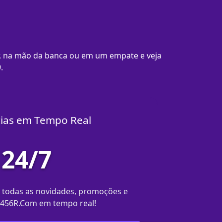
or, na mão da banca ou em um empate e veja
.
cias em Tempo Real
24/7
e todas as novidades, promoções e
 456R.Com em tempo real!