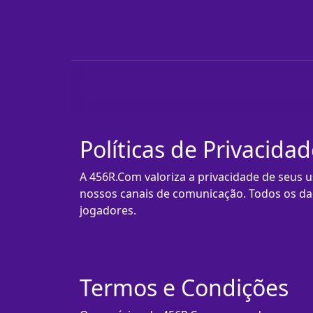
Políticas de Privacida
A 456R.Com valoriza a privacidade de seus
nossos canais de comunicação. Todos os dad
jogadores.
Termos e Condições