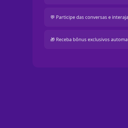
💬 Participe das conversas e interaj
🎁 Receba bônus exclusivos autom