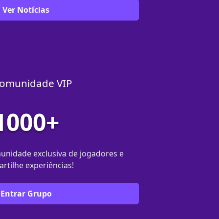
Ver Notícias
Comunidade VIP
1000+
unidade exclusiva de jogadores e
rtilhe experiências!
Entrar Grupo