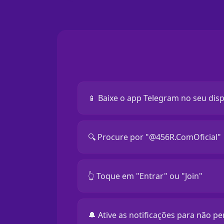
📱 Baixe o app Telegram no seu disp
🔍 Procure por "@456R.ComOficial"
👆 Toque em "Entrar" ou "Join"
🔔 Ative as notificações para não p