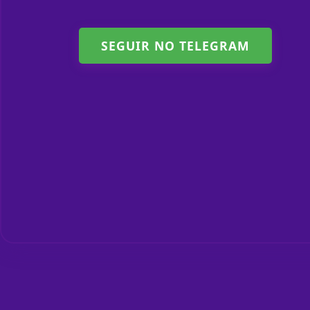
SEGUIR NO TELEGRAM