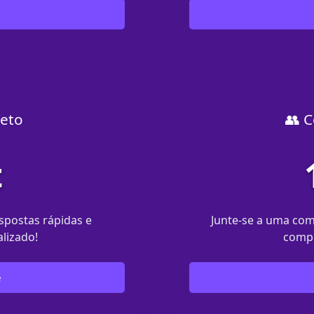
reto
👥 
t
espostas rápidas e
Junte-se a uma com
lizado!
compa
e