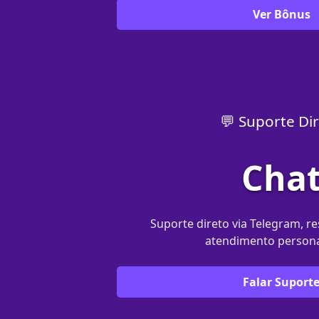
Ver Bônus
💬 Suporte Di
Cha
Suporte direto via Telegram, r
atendimento persona
Falar Suport