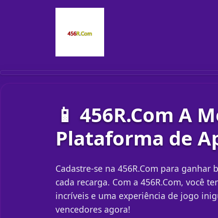
📱 456R.Com A M
Plataforma de A
Cadastre-se na 456R.Com para ganhar 
cada recarga. Com a 456R.Com, você t
incríveis e uma experiência de jogo inig
vencedores agora!