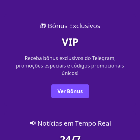
🎁 Bônus Exclusivos
VIP
Receba bônus exclusivos do Telegram,
promoções especiais e códigos promocionais
únicos!
Ver Bônus
📢 Notícias em Tempo Real
24/7