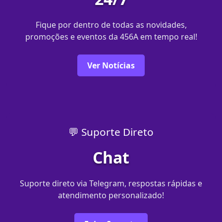
Fique por dentro de todas as novidades,
promoções e eventos da 456A em tempo real!
Ver Notícias
💬 Suporte Direto
Chat
Suporte direto via Telegram, respostas rápidas e
atendimento personalizado!