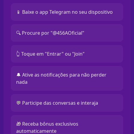
📱 Baixe o app Telegram no seu dispositivo
🔍 Procure por "@456AOficial"
👆 Toque em "Entrar" ou "Join"
🔔 Ative as notificações para não perder
nada
💬 Participe das conversas e interaja
🎁 Receba bônus exclusivos
automaticamente