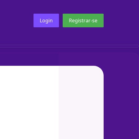
Login
Registrar-se