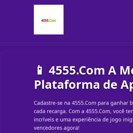
📱 4555.Com A M
Plataforma de A
Cadastre-se na 4555.Com para ganhar 
cada recarga. Com a 4555.Com, você t
incríveis e uma experiência de jogo inig
vencedores agora!