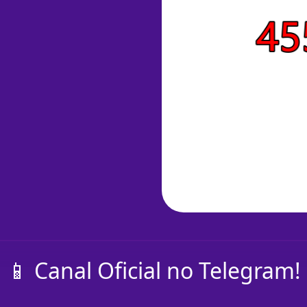
📱 Canal Oficial no Telegram!