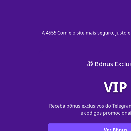
A 4555.Com é o site mais seguro, justo e
🎁 Bônus Exclu
VIP
Receba bônus exclusivos do Telegra
e códigos promocionai
Ver Bônus