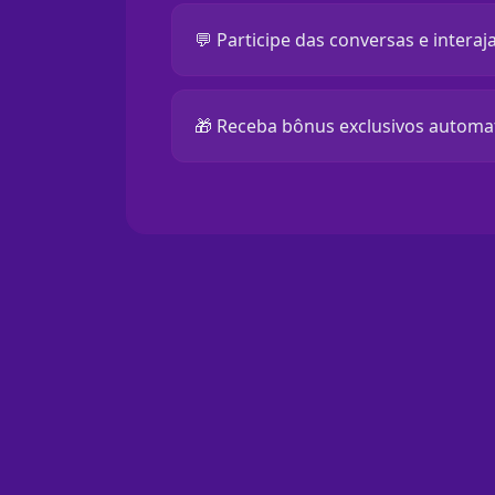
💬 Participe das conversas e interaj
🎁 Receba bônus exclusivos autom