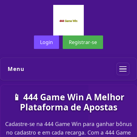
Login
Registrar-se
Menu
📱 444 Game Win A Melhor
Plataforma de Apostas
Cadastre-se na 444 Game Win para ganhar bônus
no cadastro e em cada recarga. Com a 444 Game