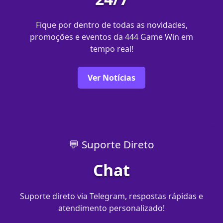
Fique por dentro de todas as novidades,
promoções e eventos da 444 Game Win em
tempo real!
Ver Notícias
💬 Suporte Direto
Chat
Suporte direto via Telegram, respostas rápidas e
atendimento personalizado!