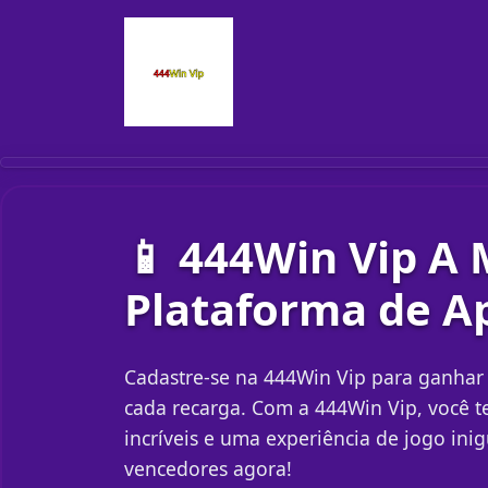
📱 444Win Vip A
Plataforma de A
Cadastre-se na 444Win Vip para ganhar
cada recarga. Com a 444Win Vip, você 
incríveis e uma experiência de jogo inig
vencedores agora!