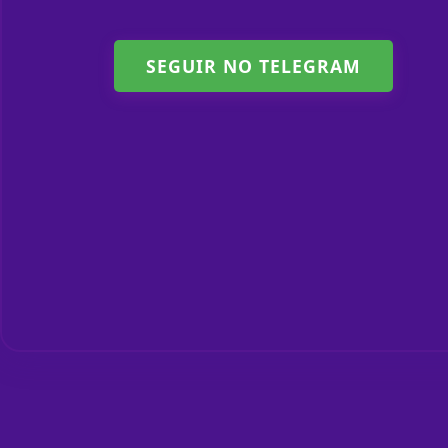
SEGUIR NO TELEGRAM