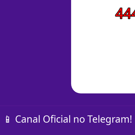
📱 Canal Oficial no Telegram!