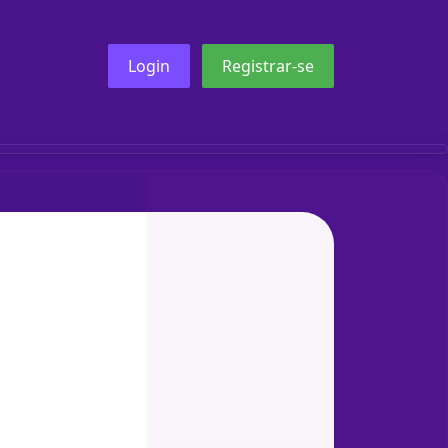
Login
Registrar-se